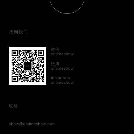
找到我们
微信
ontimeshow
微博
ontimeshow
Instagram
ontimeshow
联络
show@ontimeshow.com