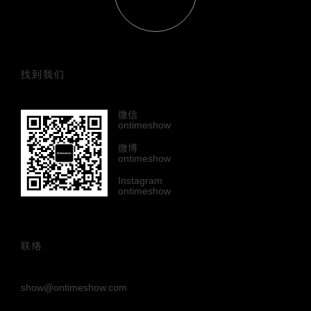
找到我们
微信
ontimeshow
微博
ontimeshow
Instagram
ontimeshow
联络
show@ontimeshow.com