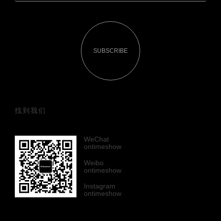
SUBSCRIBE
找到我们
WeChat
ontimeshow
Weibo
ontimeshow
Instagram
ontimeshow