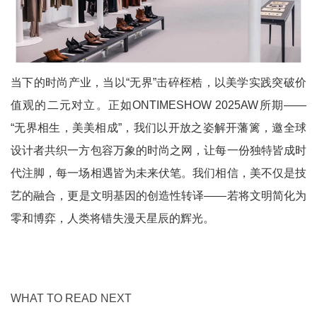
当下的时尚产业，当以“无界”击碎桎梏，以美学实践突破价
值观的二元对立。正如ONTIMESHOW 2025AW所期——
“无界相生，美美相成”，我们以开放之姿解开藩篱，邀全球
设计者共织一方包容万象的时尚之网，让每一份独特皆成时
代注脚，每一场相遇皆为未来伏笔。我们相信，美不仅是技
艺的融合，更是文明基因的创造性转译——若将文明简化为
零和博弈，人类将错失漫天星辰的辉光。
WHAT TO READ NEXT