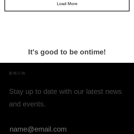
Load More
It's good to be ontime!
新闻订阅
Stay up to date with our latest news
and events.