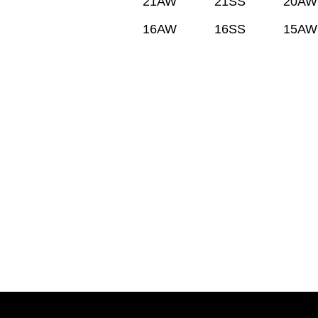
21AW
21SS
20AW
16AW
16SS
15AW