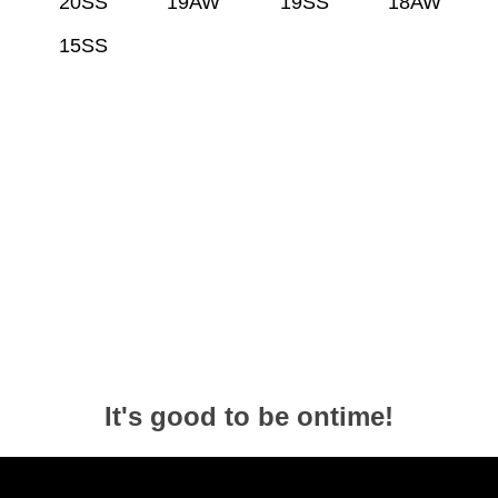
20SS
19AW
19SS
18AW
15SS
It's good to be ontime!