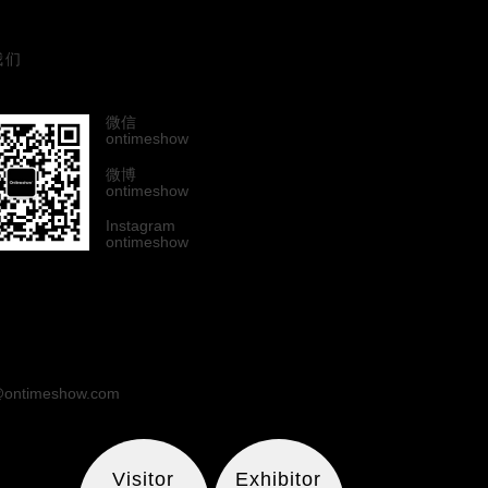
我们
微信
ontimeshow
微博
ontimeshow
Instagram
ontimeshow
ontimeshow.com
Visitor
Exhibitor