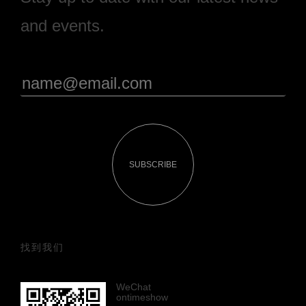
and events.
SUBSCRIBE
找到我们
WeChat
ontimeshow