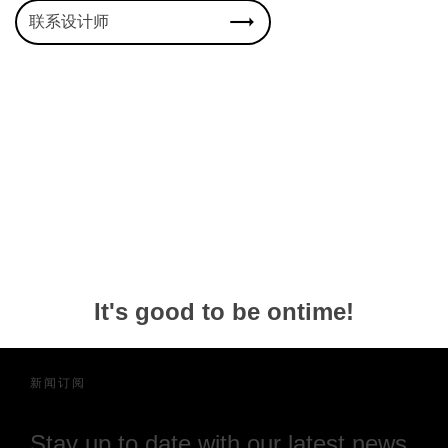
联系设计师
It's good to be ontime!
新闻订阅
Stay up to date with our latest news