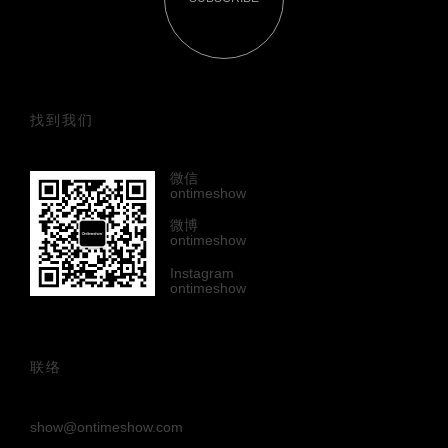
找到我们
微信
ontimeshow
微博
ontimeshow
Instagram
ontimeshow
联络
show@ontimeshow.com