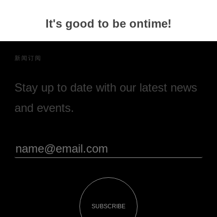
It's good to be ontime!
新闻订阅
Stay up to date with our latest news
and events.
SUBSCRIBE