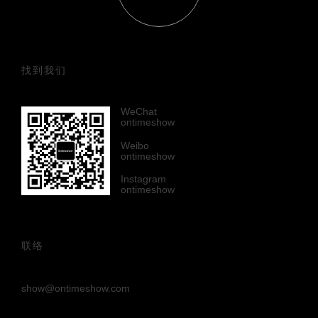
找到我们
WeChat
ontimeshow
Weibo
ontimeshow
Instagram
ontimeshow
联络
show@ontimeshow.com