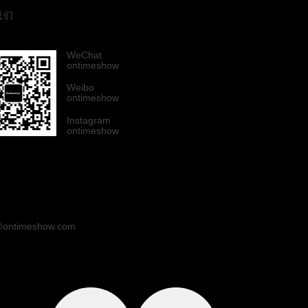
我们
WeChat
ontimeshow
Weibo
ontimeshow
Instagram
ontimeshow
ontimeshow.com