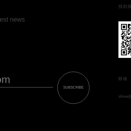
找到
test news
联络
SUBSCRIBE
show@