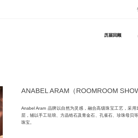
历届回顾
ANABEL ARAM（ROOMROOM SH
Anabel Aram 品牌以自然为灵感，融合高级珠宝工艺，采
层，辅以手工珐琅、方晶锆石及青金石、孔雀石、珍珠母贝
珠宝。