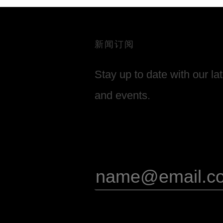
新闻订阅
Stay up to date with our la
and events.