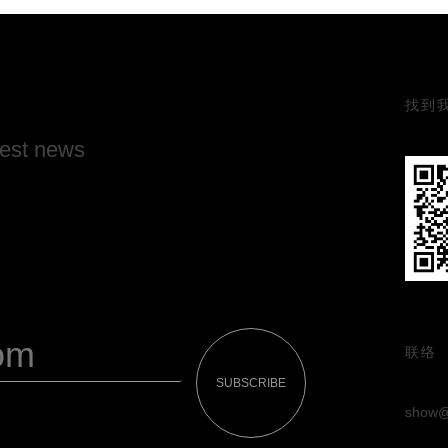
找到
test news
联络
SUBSCRIBE
show@