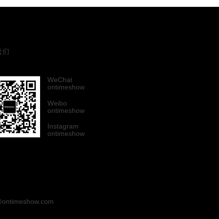
我们
WeChat
ontimeshow
Weibo
ontimeshow
Instagram
ontimeshow
ontimeshow.com