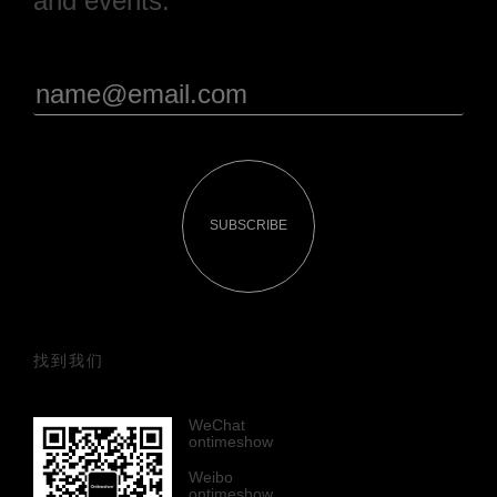
and events.
SUBSCRIBE
找到我们
WeChat
ontimeshow
Weibo
ontimeshow