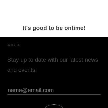
It's good to be ontime!
新闻订阅
Stay up to date with our latest news
and events.