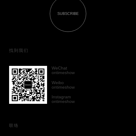
SUBSCRIBE
找到我们
WeChat
ontimeshow
Weibo
ontimeshow
Instagram
ontimeshow
联络