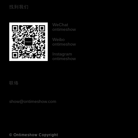
找到我们
WeChat
ontimeshow
Weibo
ontimeshow
Instagram
ontimeshow
联络
show@ontimeshow.com
© Ontimeshow Copyright