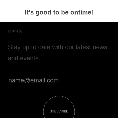
It's good to be ontime!
新闻订阅
Stay up to date with our latest news
and events.
SUBSCRIBE