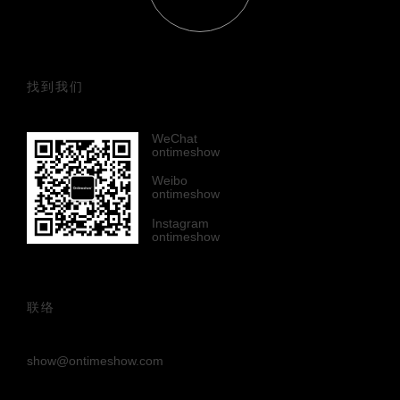
找到我们
WeChat
ontimeshow
Weibo
ontimeshow
Instagram
ontimeshow
联络
show@ontimeshow.com