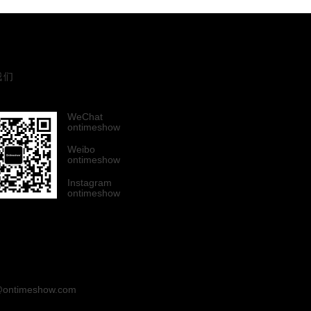
我们
WeChat
ontimeshow
Weibo
ontimeshow
Instagram
ontimeshow
ontimeshow.com