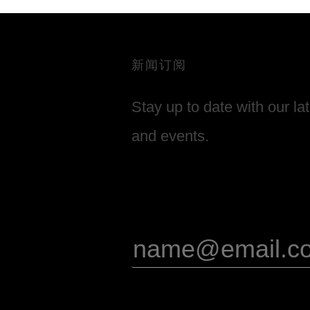
新闻订阅
Stay up to date with our la
and events.