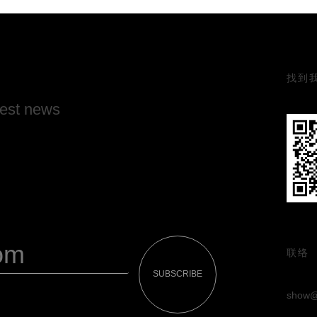
找到
test news
联络
SUBSCRIBE
show@