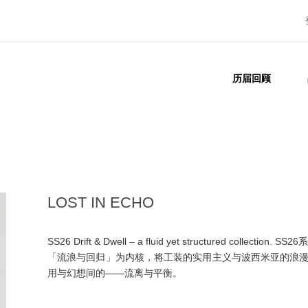
历届回顾
LOST IN ECHO
SS26 Drift & Dwell – a fluid yet structured coll
「流浪与回归」为内核，将⼯装的实⽤主义与波西⽶亚的浪
⽤与幻想间的——流离与平衡。