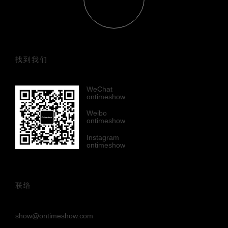
找到我们
WeChat
ontimeshow
Weibo
ontimeshow
Instagram
ontimeshow
联络
show@ontimeshow.com