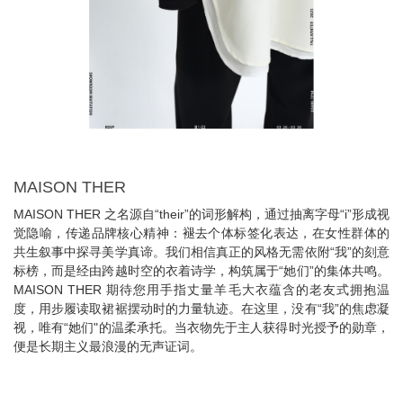
MAISON THER
MAISON THER 之名源自“their”的词形解构，通过抽离字母“i”形成视
觉隐喻，传递品牌核心精神：褪去个体标签化表达，在女性群体的
共生叙事中探寻美学真谛。我们相信真正的风格无需依附“我”的刻意
标榜，而是经由跨越时空的衣着诗学，构筑属于“她们”的集体共鸣。
MAISON THER 期待您用手指丈量羊毛大衣蕴含的老友式拥抱温
度，用步履读取裙裾摆动时的力量轨迹。在这里，没有“我”的焦虑凝
视，唯有“她们"的温柔承托。当衣物先于主人获得时光授予的勋章，
便是长期主义最浪漫的无声证词。