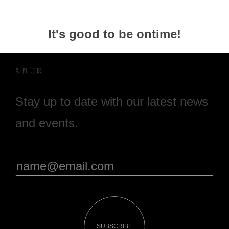
It's good to be ontime!
新闻订阅
Stay up to date with our latest news
and events.
SUBSCRIBE