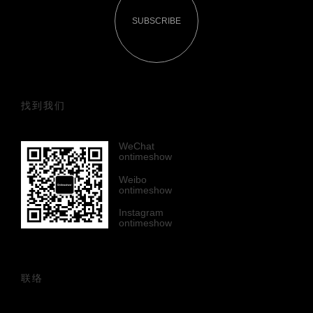
SUBSCRIBE
找到我们
WeChat
ontimeshow
Weibo
ontimeshow
Instagram
ontimeshow
联络