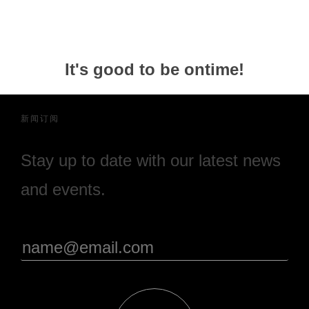
It's good to be ontime!
新闻订阅
Stay up to date with our latest news
and events.