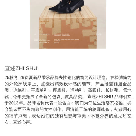
直述ZHI SHU
25秋冬-26春夏新品秉承品牌去性别化的简约设计理念。在松弛简约
的外轮廓线条上、点缀出精致设计感的细节。产品涵盖鞋履全品
类：凉拖鞋、平底单鞋、厚底鞋、运动鞋、高跟鞋、长短靴、雪地
靴，今年更拓展了全新的包袋、皮具品类。 直述ZHI SHU 品牌创立
于2013年。品牌名称代表一段告白：我们为每位生活姿态松弛、摈
弃繁杂而不失精致的女性创作。用清简干练的轮廓线条，别致用心
的细节点缀，表达她们的独有思想与审美：不被外界的意见所左
右，直述心声。