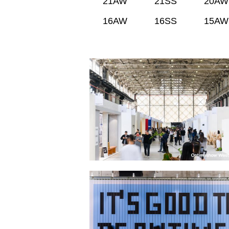
21AW
21SS
20AW
16AW
16SS
15AW