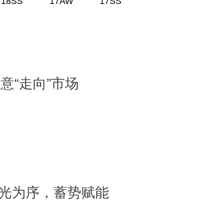
18SS
17AW
17SS
意“走向”市场
―― 春光为序，蓄势赋能