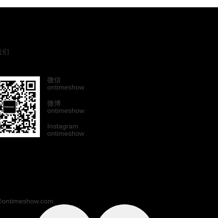
我们
微信
ontimeshow
微博
ontimeshow
Instagram
ontimeshow
ontimeshow.com