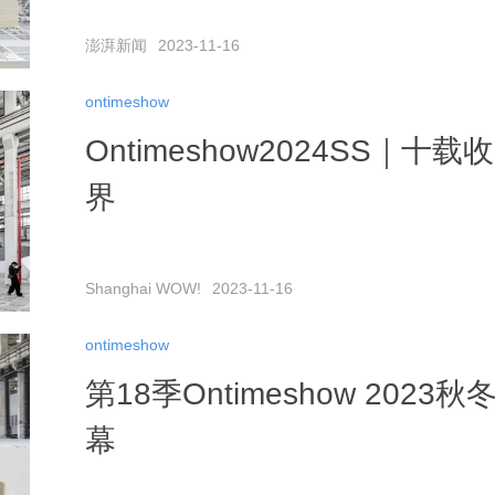
澎湃新闻
2023-11-16
ontimeshow
Ontimeshow2024SS｜
界
Shanghai WOW!
2023-11-16
ontimeshow
第18季Ontimeshow 20
幕