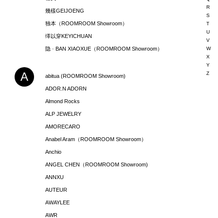
R
幾樣GEIJOENG
S
独本（ROOMROOM Showroom）
T
U
缂以穿KEYICHUAN
V
隐 · BAN XIAOXUE（ROOMROOM Showroom）
W
X
Y
A
Z
abitua (ROOMROOM Showroom)
ADOR.N ADORN
Almond Rocks
ALP JEWELRY
AMORECARO
Anabel Aram（ROOMROOM Showroom）
Anchio
ANGEL CHEN（ROOMROOM Showroom)
ANNXU
AUTEUR
AWAYLEE
AWR