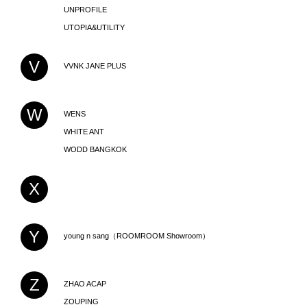
UNPROFILE
UTOPIA&UTILITY
V
VVNK JANE PLUS
W
WENS
WHITE ANT
WODD BANGKOK
X
Y
young n sang（ROOMROOM Showroom）
Z
ZHAO ACAP
ZOUPING