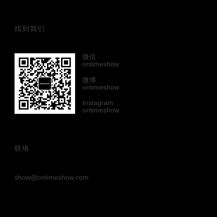
找到我们
微信
ontimeshow
微博
ontimeshow
Instagram
ontimeshow
联络
show@ontimeshow.com