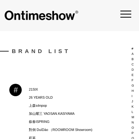
#
BRAND LIST
A
B
C
D
E
F
G
#
21SIX
H
I
26 YEARS OLD
J
上森sēnpop
K
L
加山耀三 YAOSAN.KASIYAMA
M
叙春ISPRING
N
O
對倒 DuìDào （ROOMROOM Showroom)
P
崧岚
Q