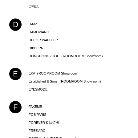
C’ERA
D
DAaZ
DAMOWANG
DECOR WALTHER
DIBBERN
DONGDONGZHOU（ROOMROOM Showroom）
E
EKA（ROOMROOM Showroom）
Established & Sons（ROOMROOM Showroom）
EYESMODE
F
FAKEME
FOB PARIS
FOREVER K 法诗卡
FREE ARC