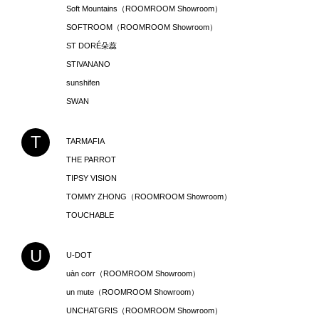
Soft Mountains（ROOMROOM Showroom）
SOFTROOM（ROOMROOM Showroom）
ST DORÉ朵蕊
STIVANANO
sunshifen
SWAN
T
TARMAFIA
THE PARROT
TIPSY VISION
TOMMY ZHONG（ROOMROOM Showroom）
TOUCHABLE
U
U-DOT
uàn corr（ROOMROOM Showroom）
un mute（ROOMROOM Showroom）
UNCHATGRIS（ROOMROOM Showroom）