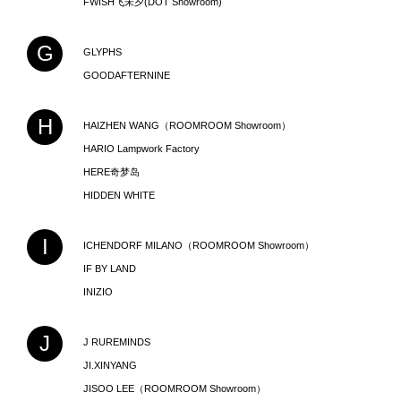
FWISH飞未夕(DOT Showroom)
G
GLYPHS
GOODAFTERNINE
H
HAIZHEN WANG（ROOMROOM Showroom）
HARIO Lampwork Factory
HERE奇梦岛
HIDDEN WHITE
I
ICHENDORF MILANO（ROOMROOM Showroom）
IF BY LAND
INIZIO
J
J RUREMINDS
JI.XINYANG
JISOO LEE（ROOMROOM Showroom）