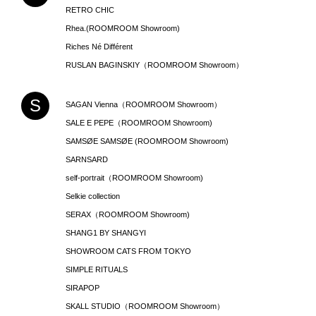
RETRO CHIC
Rhea.(ROOMROOM Showroom)
Riches Né Différent
RUSLAN BAGINSKIY‌（ROOMROOM Showroom）
S
SAGAN Vienna（ROOMROOM Showroom）
SALE E PEPE（ROOMROOM Showroom)
SAMSØE SAMSØE (ROOMROOM Showroom)
SARNSARD
self-portrait（ROOMROOM Showroom)
Selkie collection
SERAX（ROOMROOM Showroom)
SHANG1 BY SHANGYI
SHOWROOM CATS FROM TOKYO
SIMPLE RITUALS
SIRAPOP
SKALL STUDIO（ROOMROOM Showroom）