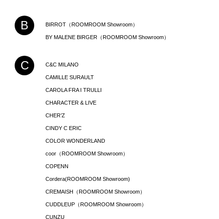
B
BIRROT（ROOMROOM Showroom）
BY MALENE BIRGER（ROOMROOM Showroom）
C
C&C MILANO
CAMILLE SURAULT
CAROLA FRA I TRULLI
CHARACTER & LIVE
CHER’Z
CINDY C ERIC
COLOR WONDERLAND
coor（ROOMROOM Showroom）
COPENN
Cordera(ROOMROOM Showroom)
CREMAISH（ROOMROOM Showroom）
CUDDLEUP（ROOMROOM Showroom）
CUNZU